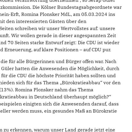
r wollen Verantwortung übernehmen“, so Serap Güler
atzkommission. Die Kölner Bundestagsabgeordnete war
hein-Erft, Romina Plonsker MdL, am 05.03.2024 ins
t den interessierten Gästen über den
eiten schreiben wir unser Wertvollstes auf: unsere
nft. Wir wollen gerade in dieser angespannten Zeit
und 70 Seiten starke Entwurf zeigt: Die CDU ist wieder
d Erneuerung, auf klare Positionen – auf CDU pur.
die für alle Bürgerinnen und Bürger offen war. Nach
Güler hatten die Anwesenden die Möglichkeit, durch
ür die CDU die höchste Priorität haben sollten und
hieden sich für das Thema „Bürokratieabbau“ vor den
 (13%). Romina Plonsker nahm das Thema
rokratieabbau in Deutschland überhaupt möglich?“
beispielen einigten sich die Anwesenden darauf, dass
eller werden muss, ein gesundes Maß an Bürokratie
 um zu erkennen, warum unser Land gerade jetzt eine