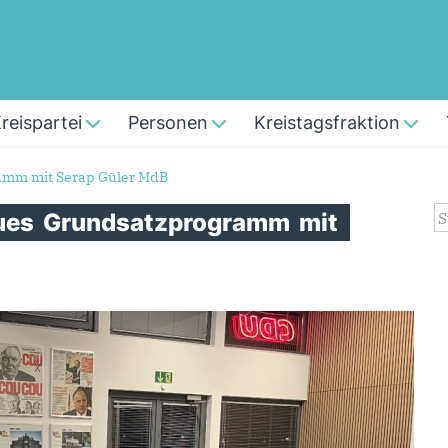
reispartei
Personen
Kreistagsfraktion
ramm mit Serap Güler MdB
S
ues
Grundsatzprogramm
mit