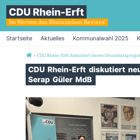
CDU Rhein-Erft
Im Herzen des Rheinischen Reviers!
Startseite
Aktuelles
Kommunalwahl 2025
K
Sie sind hier
»
CDU Rhein-Erft diskutiert neues Grundsatzprog
CDU
Rhein-Erft
diskutiert
ne
Serap
Güler
MdB