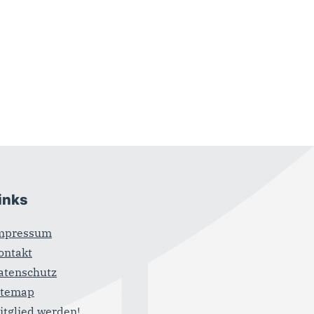
inks
mpressum
ontakt
atenschutz
itemap
itglied werden!