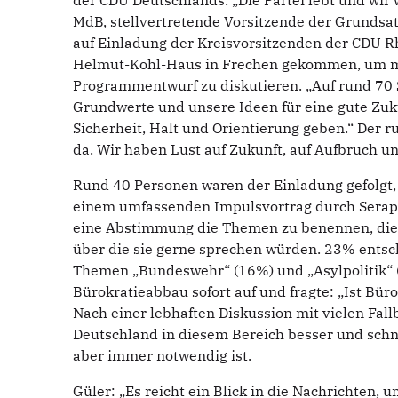
der CDU Deutschlands. „Die Partei lebt und wi
MdB, stellvertretende Vorsitzende der Grunds
auf Einladung der Kreisvorsitzenden der CDU R
Helmut-Kohl-Haus in Frechen gekommen, um mi
Programmentwurf zu diskutieren. „Auf rund 70 S
Grundwerte und unsere Ideen für eine gute Zuku
Sicherheit, Halt und Orientierung geben.“ Der r
da. Wir haben Lust auf Zukunft, auf Aufbruch un
Rund 40 Personen waren der Einladung gefolgt, 
einem umfassenden Impulsvortrag durch Serap 
eine Abstimmung die Themen zu benennen, die f
über die sie gerne sprechen würden. 23% entsc
Themen „Bundeswehr“ (16%) und „Asylpolitik“
Bürokratieabbau sofort auf und fragte: „Ist Bü
Nach einer lebhaften Diskussion mit vielen Fall
Deutschland in diesem Bereich besser und schn
aber immer notwendig ist.
Güler: „Es reicht ein Blick in die Nachrichten,