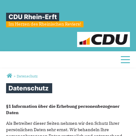
CDU Rhein-Erft
Im Herzen des Rheinischen Reviers!
Toggl
Sie sind hier
»
Datenschutz
Datenschutz
Datenschutz
§1 Information über die Erhebung personenbezogener
Daten
Als Betreiber dieser Seiten nehmen wir den Schutz Ihrer
persönlichen Daten sehr ernst. Wir behandeln Ihre