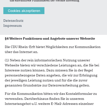
das einwandfreie Funktionieren der Website notwendig.
Party-Cookies oder allen Cookies ablehnen. Wir weisen Sie
darauf hin, dass Sie eventuell nicht alle Funktionen dieser
Website nutzen können.
Bitte lesen Sie zur Einrichtung von Cookies sozialer Medien
Datenschutz
(Facebook, Twitter, etc.) unsere Hinweise zu den einzelnen
Impressum
Drittanbietern.
§4 Weitere Funktionen und Angebote unserer Webseite
Die CDU Rhein-Erft bietet Möglichkeiten zur Kommunikation
über das Internet an.
(1) Neben der rein informatorischen Nutzung unserer
Webseite bieten wir verschiedene Leistungen an, die Sie bei
Interesse nutzen können. Dazu müssen Sie in der Regel
personenbezogene Daten angeben, die wir zur Erbringung
der jeweiligen Leistung nutzen und für die die zuvor
genannten Grundsätze zur Datenverarbeitung gelten.
Für die Kommunikation bitten wir das Kontaktformular zu
verwenden. Darüberhinaus finden Sie in unserem
Internetangebot u.U. weitere E-Mail-Adressen einzelner