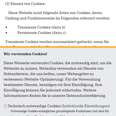
(2) Einsatz von Cookies:
Diese Website nutzt folgende Arten von Cookies, deren
Umfang und Funktionsweise im Folgenden erläutert werden:
Transiente Cookies (dazu b)
Persistente Cookies (dazu c).
Transiente Cookies werden automatisiert gelöscht, wenn Sie
den Browser schließen. Dazu zählen insbesondere die
Session-Cookies. Diese speichern eine sogenannte Session-
Wir verwenden Cookies!
ID, mit welcher sich verschiedene Anfragen Ihres Browsers
Diese Webseite verwendet Cookies, die notwendig sind, um die
der gemeinsamen Sitzung zuordnen lassen. Dadurch kann
Webseite zu nutzen. Weiterhin verwenden wir Dienste von
Ihr Rechner wiedererkannt werden, wenn Sie auf unsere
Drittanbietern, die uns helfen, unser Webangebot zu
Website zurückkehren. Die Session-Cookies werden gelöscht,
verbessern (Website-Optimierung). Für die Verwendung
wenn Sie sich ausloggen oder den Browser schließen.
bestimmter Dienste, benötigen wir Ihre Einwilligung. Ihre
Persistente Cookies werden automatisiert nach einer
Einwilligung können Sie jederzeit widerrufen. Weitere
vorgegebenen Dauer gelöscht, die sich je nach Cookie
Informationen finden Sie in unserer Datenschutzerklärung.
unterscheiden kann. Sie können die Cookies in den
Sicherheitseinstellungen Ihres Browsers jederzeit löschen.
Technisch notwendige Cookies (
Individuelle Einstellungen
)
Sie können Ihre Browser-Einstellung entsprechend Ihren
Notwendige Cookies ermöglichen grundlegende Funktionen und sind für
Wünschen konfigurieren und z. B. die Annahme von Third-